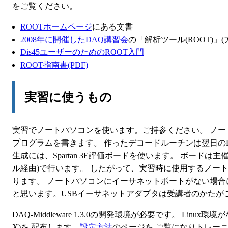
をご覧ください。
ROOTホームページ
にある文書
2008年に開催したDAQ講習会
の「解析ツール(ROOT)
Dis45ユーザーのためのROOT入門
ROOT指南書(PDF)
実習に使うもの
実習でノートパソコンを使います。ご持参ください。 ノ
プログラムを書きます。 作ったデコードルーチンは翌日のDAQ
生成には、Spartan 3E評価ボードを使います。 ボー
ル経由)で行います。 したがって、実習時に使用するノー
ります。 ノートパソコンにイーサネットポートがない場合
と思います。USBイーサネットアダプタは受講者のかたが
DAQ-Middleware 1.3.0の開発環境が必要です。 Linux環境
X)を 配布します。
設定方法
のページを ご覧になりトレー