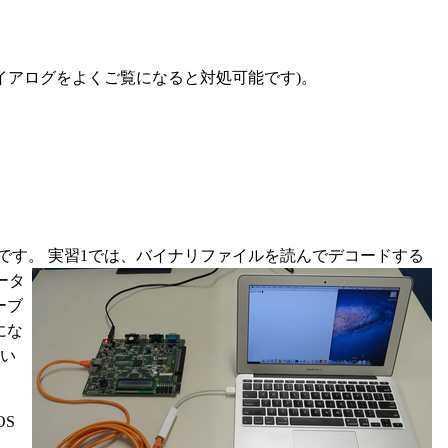
ダイアログをよくご覧になると対処可能です)。
要です。
実習1では、バイナリファイルを読んでデコードする
ータ
ーブ
にな
よい
OS