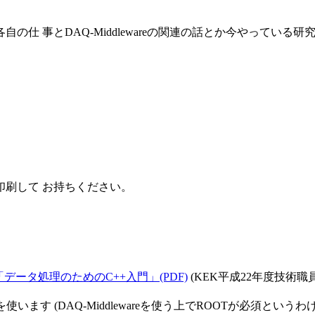
の仕 事とDAQ-Middlewareの関連の話とか今やってい
刷して お持ちください。
「データ処理のためのC++入門」(PDF)
(KEK平成22年度技術
を使います (DAQ-Middlewareを使う上でROOTが必須と