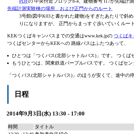
PDF
の 中央付近ブロックb-4、建物番号 I17が先端
先端計測実験棟の場所、および正門からのルート
3号館(図中K03と書かれた建物)をすぎたあたりで
りになりますが、 正門からまっすぐ歩いていくルー
KEKつくばキャンパスまでの交通はwww.kek.jpの
つくばキ
つくばセンターからKEKへの 路線バスはふたつあって、
ひとつは「つくバス(北部シャトルバス)」です。 つくば
もうひとつは、関東鉄道パープルバスです。 つくばセン
「つくバス(北部シャトルバス)」のほうが安くて、途中の
日程
2014年9月3日(水) 13:30 - 17:00
時間
タイトル