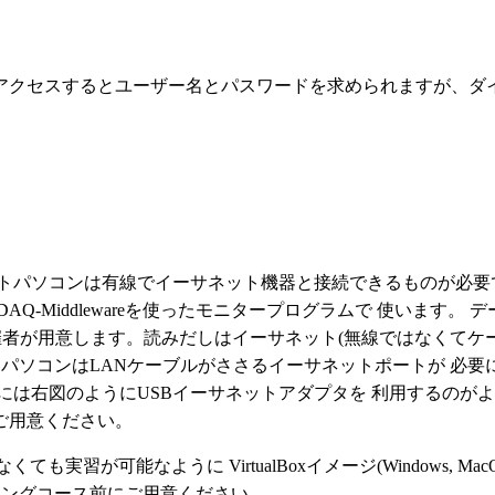
」(アクセスするとユーザー名とパスワードを求められますが、
ートパソコンは有線でイーサネット機器と接続できるものが必
-Middlewareを使ったモニタープログラムで 使います。 デ
ドは主催者が用意します。読みだしはイーサネット(無線ではなくてケ
トパソコンはLANケーブルがささるイーサネットポートが 必要
には右図のようにUSBイーサネットアダプタを 利用するのが
ご用意ください。
がなくても実習が可能なように VirtualBoxイメージ(Windows, Mac
ニングコース前にご用意ください。