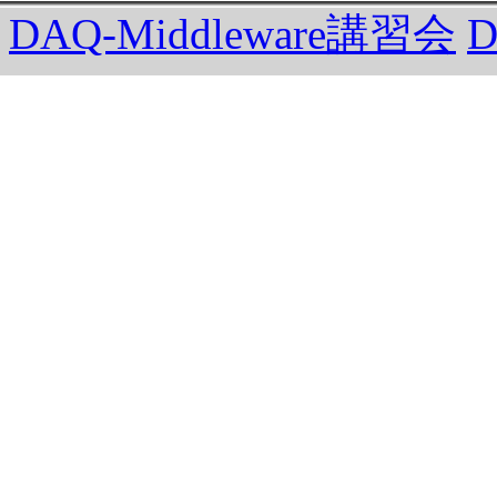
DAQ-Middleware講習会
D