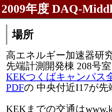
2009年度 DAQ-Midd
場所
高エネルギー加速器研究
先端計測開発棟 208号室
KEKつくばキャンパス
PDF
の 中央付近I17が
KEKまでの交通はwww.ke